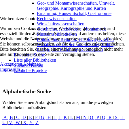
Geo- und Montanwissenschaften, Umwelt,
Geographie, Kartographie und Karten
Ernährung, Hauswirtschaft, Gastronomie
Wir benutzen Cookies
Rechtswissenschaften
Wirtschaftswissenschaften
Wir nutzen Cookies auf unserer Website. Einige von ihnen sind
Geschichte, Archäologie, Numismatik
essenziell für den Betrieb der Seite, während andere uns helfen, diese
Museumsbibliotheken
Website und die Nutzererfahrung zu verbessern (Tracking Cookies).
Philosophie, Religion, Theologie, Kirchen
Sie können selbst entscheiden, ob Sie die Cookies zulassen möchten.
Sozialwissenschaften und Soziales, Politik,
Bitte beachten Sie, dass bei einer Ablehnung womöglich nicht mehr
Pädagogik / Erziehungswissenschaft
alle Funktionalitäten der Seite zur Verfügung stehen.
Erweiterte Suche
Liste aller Bibliotheken
Akzeptieren
Ablehnen
Suche in Karten
Impressum
Ähnliche Projekte
Alphabetische Suche
Wählen Sie einen Anfangsbuchstaben aus, um die jeweiligen
Bibliotheken aufzulisten.
A
|
B
|
C
|
D
|
E
|
F
|
G
|
H
|
I
|
J
|
K
|
L
|
M
|
N
|
O
|
P
|
Q
|
R
|
S
|
T
|
U
|
V
|
W
|
X
|
Y
|
Z