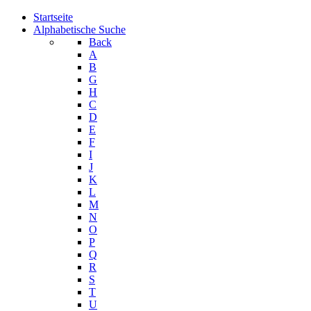
Startseite
Alphabetische Suche
Back
A
B
G
H
C
D
E
F
I
J
K
L
M
N
O
P
Q
R
S
T
U