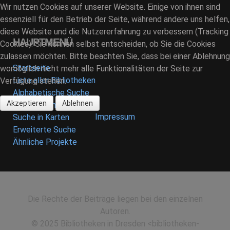
Wir nutzen Cookies auf unserer Website. Einige von ihnen sind
essenziell für den Betrieb der Seite, während andere uns helfen,
diese Website und die Nutzererfahrung zu verbessern (Tracking
HAUPTMENÜ
Cookies). Sie können selbst entscheiden, ob Sie die Cookies
zulassen möchten. Bitte beachten Sie, dass bei einer Ablehnung
Startseite
womöglich nicht mehr alle Funktionalitäten der Seite zur
Liste aller Bibliotheken
Verfügung stehen.
Alphabetische Suche
Akzeptieren
Ablehnen
Thematische Suche
Impressum
Suche in Karten
Erweiterte Suche
Ähnliche Projekte
Die Rechte der Beiträge liegen bei den einzelnen
Autoren.
© 2025 Bibliotheken in Dresden <bibliotheken-