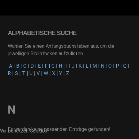
ALPHABETISCHE SUCHE
Wählen Sie einen Anfangsbuchstaben aus, um die
jeweiligen Bibliotheken aufzulisten.
A
|
B
|
C
|
D
|
E
|
F
|
G
|
H
|
I
|
J
|
K
|
L
|
M
|
N
|
O
|
P
|
Q
|
R
|
S
|
T
|
U
|
V
|
W
|
X
|
Y
|
Z
N
Es wurden keine passenden Einträge gefunden!
Wir benutzen Cookies