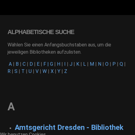
ALPHABETISCHE SUCHE
Wählen Sie einen Anfangsbuchstaben aus, um die
jeweiligen Bibliotheken aufzulisten.
A
|
B
|
C
|
D
|
E
|
F
|
G
|
H
|
I
|
J
|
K
|
L
|
M
|
N
|
O
|
P
|
Q
|
R
|
S
|
T
|
U
|
V
|
W
|
X
|
Y
|
Z
A
Amtsgericht Dresden - Bibliothek
Wir benutzen Cookies