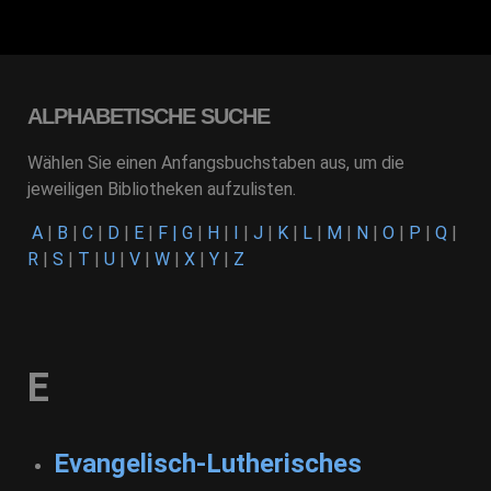
ALPHABETISCHE SUCHE
Wählen Sie einen Anfangsbuchstaben aus, um die
jeweiligen Bibliotheken aufzulisten.
A
|
B
|
C
|
D
|
E
|
F
|
G
|
H
|
I
|
J
|
K
|
L
|
M
|
N
|
O
|
P
|
Q
|
R
|
S
|
T
|
U
|
V
|
W
|
X
|
Y
|
Z
E
Evangelisch-Lutherisches