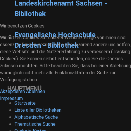
Landeskirchenamt Sachsen -
Bibliothek
Wir benutzen Cookies
Evangelische Hochschule
Wir nutzen Cookies auf unserer Website. Einige von ihnen sind
Dresden - Bibliothek
essenziell für den Betrieb der Seite, während andere uns helfen,
diese Website und die Nutzererfahrung zu verbessern (Tracking
Cookies). Sie können selbst entscheiden, ob Sie die Cookies
zulassen möchten. Bitte beachten Sie, dass bei einer Ablehnung
womöglich nicht mehr alle Funktionalitäten der Seite zur
Verfügung stehen.
HAUPTMENÜ
Akzeptieren
Ablehnen
Impressum
Startseite
Liste aller Bibliotheken
Alphabetische Suche
Thematische Suche