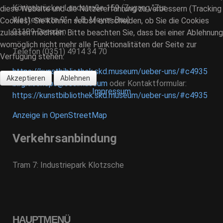
Königsbrücker Landstraße 159 (Zugang "Zur
diese Website und die Nutzererfahrung zu verbessern (Tracking
Wetterwarte 9" - A.B. Meyer-Bau)
Cookies). Sie können selbst entscheiden, ob Sie die Cookies
01109 Dresden
zulassen möchten. Bitte beachten Sie, dass bei einer Ablehnung
womöglich nicht mehr alle Funktionalitäten der Seite zur
Telefon (0351) 4914 34 70
Verfügung stehen.
https://kunstbibliothek.skd.museum/ueber-uns/#c4935
Akzeptieren
Ablehnen
birgit.scheps@ses.museum
oder Kontaktformular:
Impressum
https://kunstbibliothek.skd.museum/ueber-uns/#c4935
Anzeige in OpenStreetMap
Verkehrsanbindung
Tram 7: Industriepark Klotzsche
HAUPTMENÜ