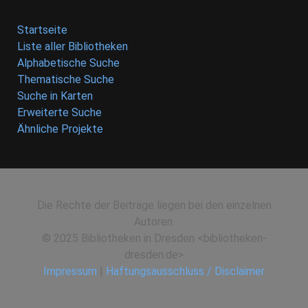
Startseite
Liste aller Bibliotheken
Alphabetische Suche
Thematische Suche
Suche in Karten
Erweiterte Suche
Ähnliche Projekte
Die Rechte der Beiträge liegen bei den einzelnen
Autoren.
© 2025 Bibliotheken in Dresden <bibliotheken-
dresden.de>
Impressum
|
Haftungsausschluss / Disclaimer