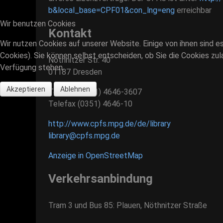
b&local_base=CPF01&con_lng=eng
erreichbar
Wir benutzen Cookies
Kontakt
Wir nutzen Cookies auf unserer Website. Einige von ihnen sind e
Cookies). Sie können selbst entscheiden, ob Sie die Cookies zul
Nöthnitzer Str. 40
Verfügung stehen.
01187 Dresden
Akzeptieren
Ablehnen
Telefon
(0351) 4646-3607
Telefax
(0351) 4646-10
http://www.cpfs.mpg.de/de/library
library@cpfs.mpg.de
Anzeige in OpenStreetMap
Verkehrsanbindung
Tram 3 und Bus 85: Plauen, Nöthnitzer Straße