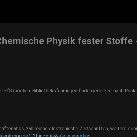
Chemische Physik fester Stoffe 
I CPfS möglich.
Bibliotheksführungen
finden jederzeit nach Rück
riftenabos, zahlreiche elektronische Zeitschriften, weitere e-jo
/aleph.mpg.de/F?func=file&file_name=find-