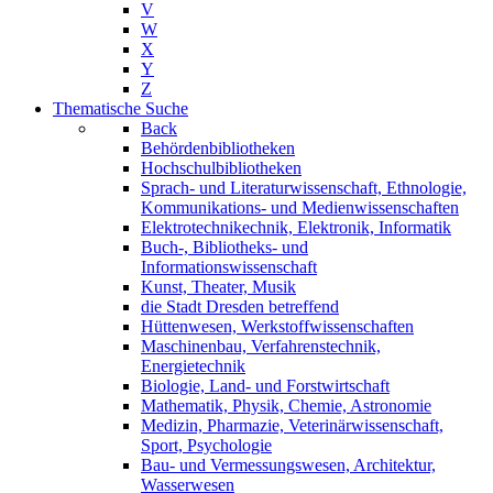
V
W
X
Y
Z
Thematische Suche
Back
Behördenbibliotheken
Hochschulbibliotheken
Sprach- und Literaturwissenschaft, Ethnologie,
Kommunikations- und Medienwissenschaften
Elektrotechnikechnik, Elektronik, Informatik
Buch-, Bibliotheks- und
Informationswissenschaft
Kunst, Theater, Musik
die Stadt Dresden betreffend
Hüttenwesen, Werkstoffwissenschaften
Maschinenbau, Verfahrenstechnik,
Energietechnik
Biologie, Land- und Forstwirtschaft
Mathematik, Physik, Chemie, Astronomie
Medizin, Pharmazie, Veterinärwissenschaft,
Sport, Psychologie
Bau- und Vermessungswesen, Architektur,
Wasserwesen