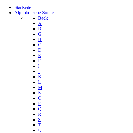
Startseite
Alphabetische Suche
Back
A
B
G
H
C
D
E
F
I
J
K
L
M
N
O
P
Q
R
S
T
U