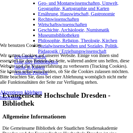
Geo- und Montanwissenschaften, Umwelt,
Geographie, Kartographie und Karten
Ernährung, Hauswirtschaft, Gastronomie
Rechtswissenschaften
Wirtschaftswissenschaften
Geschichte, Archäologie, Numismatik
Museumsbibliotheken
Philosophie, Religion, Theologie, Kirchen
Wir benutzen Cookies
Sozialwissenschaften und Soziales, Politik,
Pädagogik / Erziehungswissenschaft
Wir nutzen Cookies auf unserer Website. Einige von ihnen sind
Erweiterte Suche
essenziell für den Betrieb der Seite, während andere uns helfen, diese
Liste aller Bibliotheken
Website und die Nutzererfahrung zu verbessern (Tracking Cookies).
Suche in Karten
Sie können selbst entscheiden, ob Sie die Cookies zulassen möchten.
Ähnliche Projekte
Bitte beachten Sie, dass bei einer Ablehnung womöglich nicht mehr
alle Funktionalitäten der Seite zur Verfügung stehen.
Akzeptieren
Ablehnen
Evangelische Hochschule Dresden -
Impressum
Bibliothek
Allgemeine Informationen
Die Gemeinsame Bibliothek der Staatlichen Studienakademie