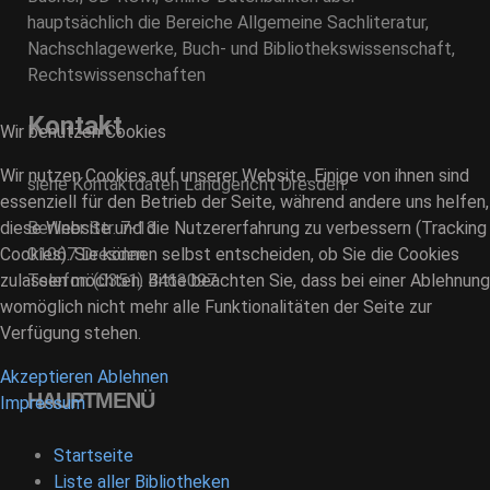
hauptsächlich die Bereiche Allgemeine Sachliteratur,
Nachschlagewerke, Buch- und Bibliothekswissenschaft,
Rechtswissenschaften
Kontakt
Wir benutzen Cookies
Wir nutzen Cookies auf unserer Website. Einige von ihnen sind
siehe Kontaktdaten Landgericht Dresden.
essenziell für den Betrieb der Seite, während andere uns helfen,
diese Website und die Nutzererfahrung zu verbessern (Tracking
Berliner Str. 7-13
Cookies). Sie können selbst entscheiden, ob Sie die Cookies
01067 Dresden
zulassen möchten. Bitte beachten Sie, dass bei einer Ablehnung
Telefon (0351) 4463097
womöglich nicht mehr alle Funktionalitäten der Seite zur
Verfügung stehen.
Akzeptieren
Ablehnen
HAUPTMENÜ
Impressum
Startseite
Liste aller Bibliotheken