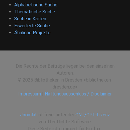
Alphabetische Suche
Thematische Suche
Suche in Karten
Erweiterte Suche
Ähnliche Projekte
Die Rechte der Beiträge liegen bei den einzelnen
Autoren.
© 2025 Bibliotheken in Dresden <bibliotheken-
dresden.de>
Impressum
|
Haftungsausschluss / Disclaimer
Joomla!
ist freie, unter der
GNU/GPL-Lizenz
veröffentlichte Software.
Diese Seite ist optimiert für Firefox.