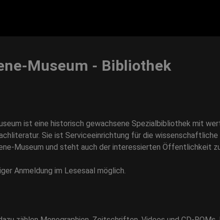
ene-Museum - Bibliothek
seum ist eine historisch gewachsene Spezialbibliothek mit wer
literatur. Sie ist Serviceeinrichtung für die wissenschaftliche
e-Museum und steht auch der interessierten Öffentlichkeit z
riger Anmeldung im Lesesaal möglich.
dazu zählen Monographien, Zeitschriften, Videos und CD-ROMs. 