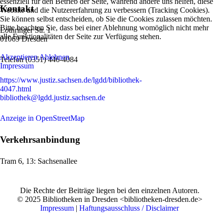
essenziell für den Betrieb der Seite, während andere uns helfen, diese
Kontakt
Website und die Nutzererfahrung zu verbessern (Tracking Cookies).
Sie können selbst entscheiden, ob Sie die Cookies zulassen möchten.
Bitte beachten Sie, dass bei einer Ablehnung womöglich nicht mehr
Lothringer Str. 1
alle Funktionalitäten der Seite zur Verfügung stehen.
01069 Dresden
Akzeptieren
Ablehnen
Telefon
(0351)
446-4084
Impressum
https://www.justiz.sachsen.de/lgdd/bibliothek-
4047.html
bibliothek@lgdd.justiz.sachsen.de
Anzeige in OpenStreetMap
Verkehrsanbindung
Tram 6, 13
:
Sachsenallee
Die Rechte der Beiträge liegen bei den einzelnen Autoren.
© 2025 Bibliotheken in Dresden <bibliotheken-dresden.de>
Impressum
|
Haftungsausschluss / Disclaimer