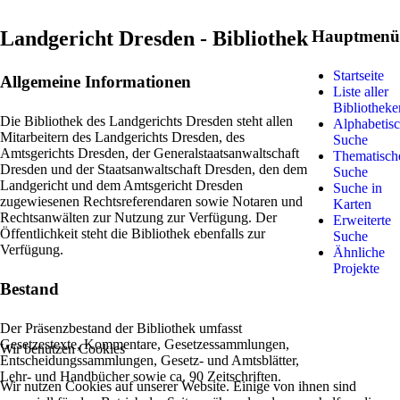
Landgericht Dresden - Bibliothek
Hauptmen
Startseite
Allgemeine Informationen
Liste aller
Bibliotheke
Die Bibliothek des Landgerichts Dresden steht allen
Alphabetis
Mitarbeitern des Landgerichts Dresden, des
Suche
Amtsgerichts Dresden, der Generalstaatsanwaltschaft
Thematisch
Dresden und der Staatsanwaltschaft Dresden, den dem
Suche
Landgericht und dem Amtsgericht Dresden
Suche in
zugewiesenen Rechtsreferendaren sowie Notaren und
Karten
Rechtsanwälten zur Nutzung zur Verfügung. Der
Erweiterte
Öffentlichkeit steht die Bibliothek ebenfalls zur
Suche
Verfügung.
Ähnliche
Projekte
Bestand
Der Präsenzbestand der Bibliothek umfasst
Gesetzestexte, Kommentare, Gesetzessammlungen,
Wir benutzen Cookies
Entscheidungssammlungen, Gesetz- und Amtsblätter,
Lehr- und Handbücher sowie ca. 90 Zeitschriften.
Wir nutzen Cookies auf unserer Website. Einige von ihnen sind