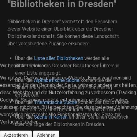
"Bibliotheken in Dresden"
"Bibliotheken in Dresden" vermittelt den Besuchern
dieser Website einen Überblick über die Dresdner
Bibliothekslandschaft. Sie können diese Landschaft
über verschiedene Zugänge erkunden:
Über die
Liste aller Bibliotheken
werden alle
Wir benutzen Cookies
Bibliotheken des Dresdner Bibliothekenführers in
einer Liste angezeigt.
Wir nutzen Cookies auf unserer Website. Einige von ihnen sind
Über die
Alphabetische Suche
können Sie die
essenziell für den Betrieb der Seite, während andere uns helfen,
Bibliotheken in Dresden nach ihrer Benennung
diese Website und die Nutzererfahrung zu verbessern (Tracking
entdecken.
Cookies). Sie können selbst entscheiden, ob Sie die Cookies
Über die
Thematische Suche
können Sie Bibliotheken
zulassen möchten. Bitte beachten Sie, dass bei einer Ablehnung
in Dresden zu einem bestimmen Thema zu finden.
womöglich nicht mehr alle Funktionalitäten der Seite zur
Über die
Suche in Karten
erhalten Sie einen Überblick
Verfügung stehen.
über die Lage der Bibliotheken in Dresden.
Akzeptieren
Ablehnen